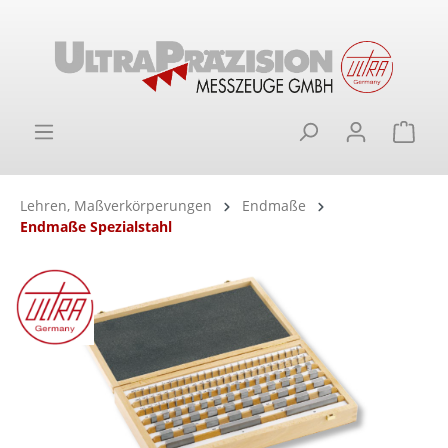
alt springen
Ware
Lehren, Maßverkörperungen
Endmaße
Endmaße Spezialstahl
Bildergalerie überspringen