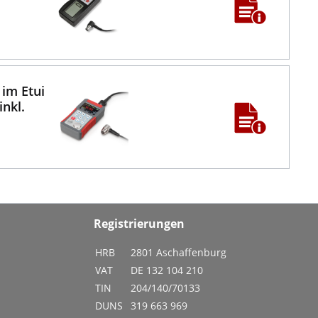
 im Etui
nkl.
Registrierungen
HRB
2801 Aschaffenburg
VAT
DE 132 104 210
TIN
204/140/70133
DUNS
319 663 969