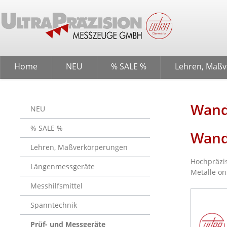
springen
Zur Hauptnavigation springen
Home
NEU
% SALE %
Lehren, Maß
Wand
NEU
% SALE %
Wand
Lehren, Maßverkörperungen
Hochpräzis
Längenmessgeräte
Metalle on
Messhilfsmittel
Spanntechnik
Prüf- und Messgeräte