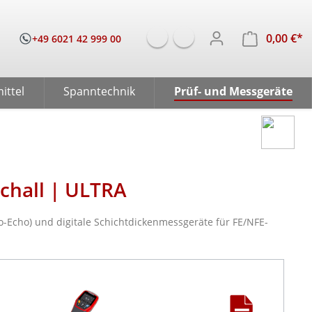
0,00 €*
W
+49 6021 42 999 00
ittel
Spanntechnik
Prüf- und Messgeräte
chall | ULTRA
-Echo) und digitale Schichtdickenmessgeräte für FE/NFE-