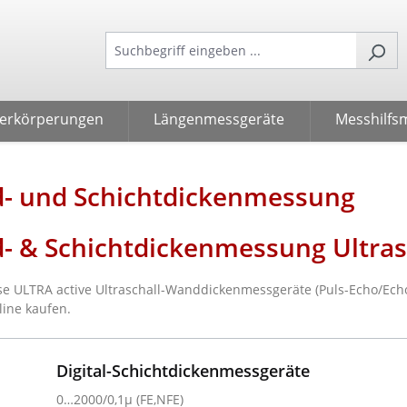
verkörperungen
Längenmessgeräte
Messhilfsm
- und Schichtdickenmessung
- & Schichtdickenmessung Ultras
e ULTRA active Ultraschall-Wanddickenmessgeräte (Puls-Echo/Echo
line kaufen.
Digital-Schichtdickenmessgeräte
0…2000/0,1µ (FE,NFE)