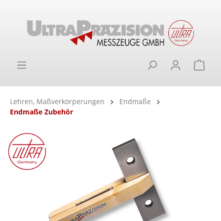
alt springen
Ware
Lehren, Maßverkörperungen
Endmaße
Endmaße Zubehör
Bildergalerie überspringen