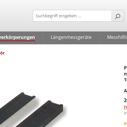
verkörperungen
Längenmessgeräte
Messhilfs
ör
P
n
1
A
2
P
I