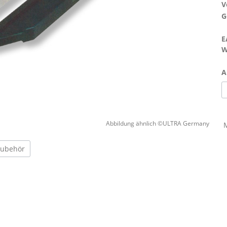
V
G
E
W
A
Abbildung ähnlich ©ULTRA Germany
Zubehör