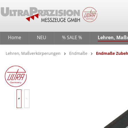
springen
Zur Hauptnavigation springen
Home
NEU
% SALE %
Lehren, Maß
Lehren, Maßverkörperungen
Endmaße
Endmaße Zubeh
Bildergalerie überspringen