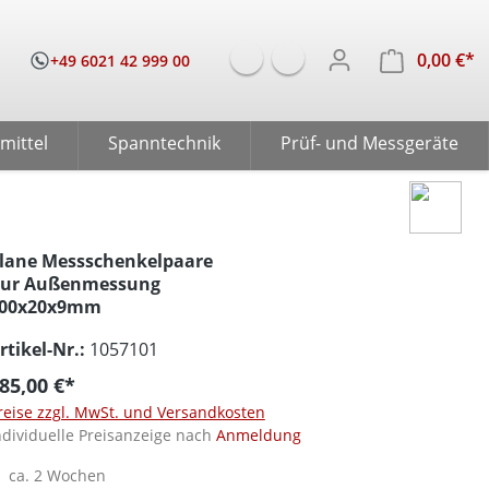
0,00 €*
W
+49 6021 42 999 00
mittel
Spanntechnik
Prüf- und Messgeräte
lane Messschenkelpaare
ur Außenmessung
00x20x9mm
rtikel-Nr.:
1057101
85,00 €*
reise zzgl. MwSt. und Versandkosten
ndividuelle Preisanzeige nach
Anmeldung
ca. 2 Wochen