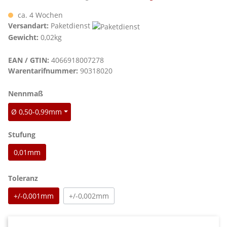
ca. 4 Wochen
Versandart:
Paketdienst
Gewicht:
0,02kg
EAN / GTIN:
4066918007278
Warentarifnummer:
90318020
auswählen
Nennmaß
Ø 0,50-0,99mm
auswählen
Stufung
0,01mm
auswählen
Toleranz
+/-0,001mm
+/-0,002mm