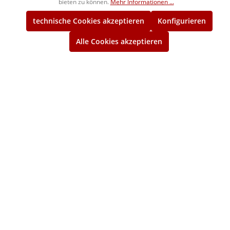
bieten zu können.
Mehr Informationen ...
Ø 22,00-23,99/0,01/70mm
technische Cookies akzeptieren
Konfigurieren
Prüfstifte, einzeln Tol.±0,001mm
Spezialstahl DIN 2269
Alle Cookies akzeptieren
1068903
230,00 €*
ca. 4 Wochen
Ø 24,00-24,99/0,01/70mm
Prüfstifte, einzeln Tol.±0,001mm
Spezialstahl DIN 2269
1068904
236,00 €*
ca. 4 Wochen
Ø 25,00-26,99/0,01/70mm
Prüfstifte, einzeln Tol.±0,001mm
Spezialstahl DIN 2269