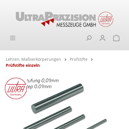
alt springen
Ware
Lehren, Maßverkörperungen
Prüfstifte
Prüfstifte einzeln
Bildergalerie überspringen