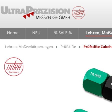
springen
Zur Hauptnavigation springen
Home
NEU
% SALE %
Lehren, Maß
Lehren, Maßverkörperungen
Prüfstifte
Prüfstifte Zubeh
Bildergalerie überspringen