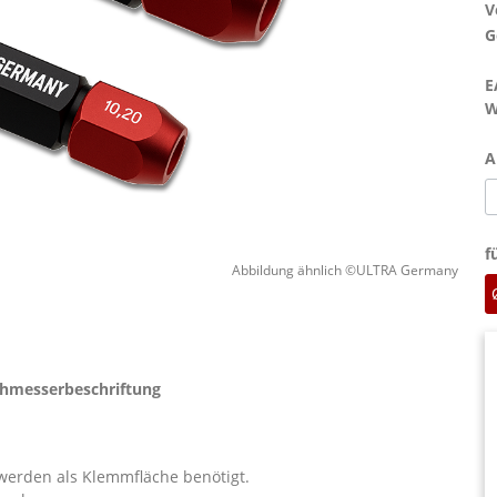
V
G
E
W
A
f
Abbildung ähnlich ©ULTRA Germany
rchmesserbeschriftung
 werden als Klemmfläche benötigt.