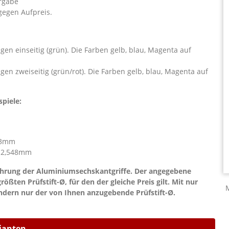
orgabe
gegen Aufpreis.
n einseitig (grün). Die Farben gelb, blau, Magenta auf
n zweiseitig (grün/rot). Die Farben gelb, blau, Magenta auf
piele:
,23mm
 12,548mm
ührung der Aluminiumsechskantgriffe. Der angegebene
ßten Prüfstift-Ø, für den der gleiche Preis gilt. Mit nur
ondern nur der von Ihnen anzugebende Prüfstift-Ø.
rianten