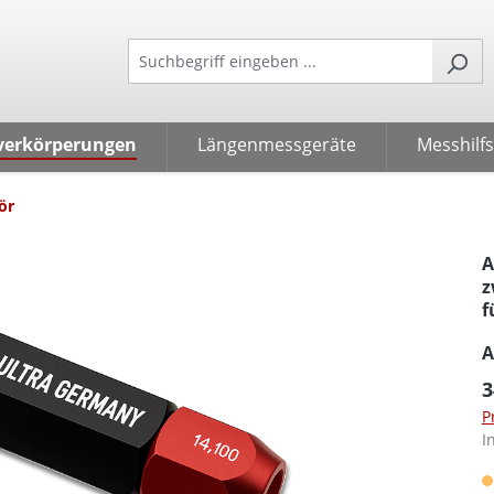
verkörperungen
Längenmessgeräte
Messhilfs
ör
A
z
f
A
3
P
I