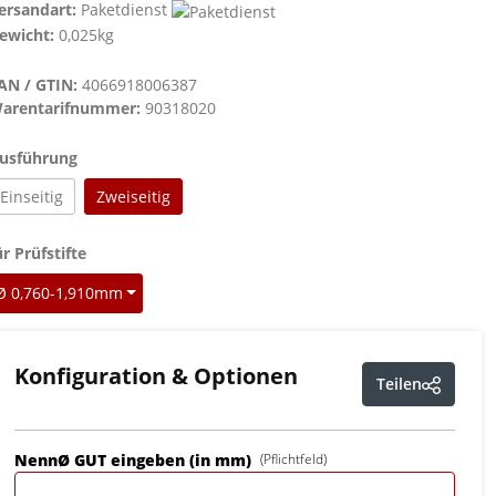
ersandart:
Paketdienst
ewicht:
0,025kg
AN / GTIN:
4066918006387
arentarifnummer:
90318020
auswählen
usführung
Einseitig
Zweiseitig
auswählen
ür Prüfstifte
Ø 0,760-1,910mm
Konfiguration & Optionen
Teilen
NennØ GUT eingeben (in mm)
(Pflichtfeld)