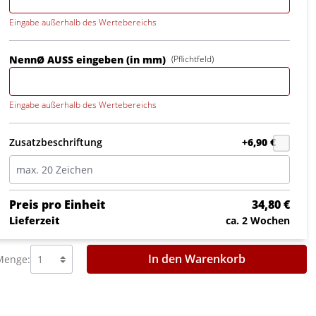
Eingabe außerhalb des Wertebereichs
NennØ AUSS eingeben (in mm)
(Pflichtfeld)
Eingabe außerhalb des Wertebereichs
Zusatzbeschriftung
+6,90 €
Preis pro Einheit
34,80 €
Lieferzeit
ca. 2 Wochen
In den Warenkorb
Menge: