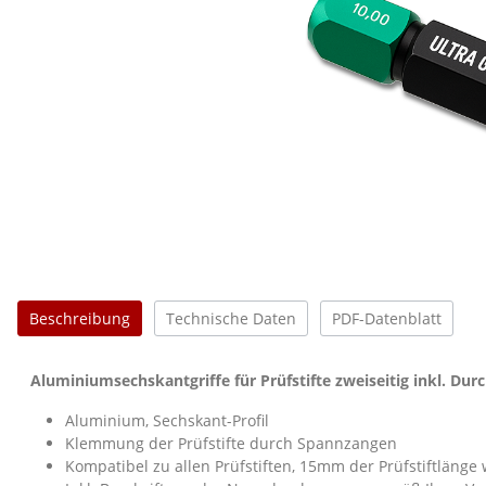
Beschreibung
Technische Daten
PDF-Datenblatt
Aluminiumsechskantgriffe für Prüfstifte zweiseitig inkl. Du
Aluminium, Sechskant-Profil
Klemmung der Prüfstifte durch Spannzangen
Kompatibel zu allen Prüfstiften, 15mm der Prüfstiftlänge