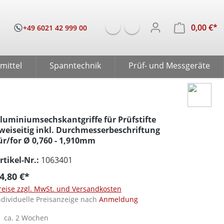
0,00 €*
W
+49 6021 42 999 00
mittel
Spanntechnik
Prüf- und Messgeräte
luminiumsechskantgriffe für Prüfstifte
weiseitig inkl. Durchmesserbeschriftung
ür/for Ø 0,760 - 1,910mm
rtikel-Nr.:
1063401
4,80 €*
reise zzgl. MwSt. und Versandkosten
ndividuelle Preisanzeige nach
Anmeldung
ca. 2 Wochen