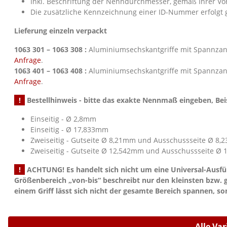
Inkl. Beschriftung der Nenndurchmesser, gemäß Ihrer V
Die zusätzliche Kennzeichnung einer ID-Nummer erfolgt 
Lieferung einzeln verpackt
1063 301 – 1063 308 :
Aluminiumsechskantgriffe mit Spannzange
Anfrage
.
1063 401 – 1063 408 :
Aluminiumsechskantgriffe mit Spannzange
Anfrage
.
!
Bestellhinweis - bitte das exakte Nennmaß eingeben, Beis
Einseitig - Ø 2,8mm
Einseitig - Ø 17,833mm
Zweiseitig - Gutseite Ø 8,21mm und Ausschussseite Ø 8
Zweiseitig - Gutseite Ø 12,542mm und Ausschussseite Ø
!
ACHTUNG! Es handelt sich nicht um eine Universal-Ausf
Größenbereich „von-bis“ beschreibt nur den kleinsten bzw. grö
einem Griff lässt sich nicht der gesamte Bereich spannen, s
Alle Va