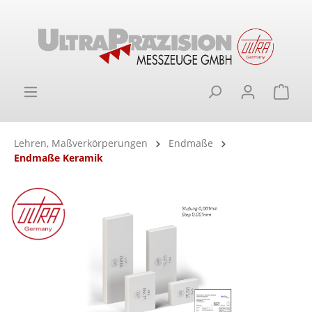
alt springen
Ware
Lehren, Maßverkörperungen
Endmaße
Endmaße Keramik
Bildergalerie überspringen