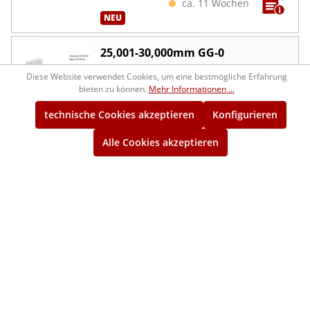
ca. 11 Wochen
NEU
25,001-30,000mm GG-0
Parallel-Einzelendmaße Keramik DIN EN
Diese Website verwendet Cookies, um eine bestmögliche Erfahrung
ISO 3650
bieten zu können.
Mehr Informationen ...
Sondermaße, gehärtet, inkl. DAkkS-
Kalibrierschein
technische Cookies akzeptieren
Konfigurieren
Alle Cookies akzeptieren
1002107-0zm
715,00 €*
ca. 11 Wochen
NEU
25,001-30,000mm GG-1
Parallel-Einzelendmaße Keramik DIN EN
ISO 3650
Sondermaße, gehärtet, inkl. DAkkS-
Kalibrierschein