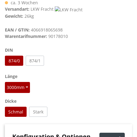
ca. 3 Wochen
Versandart:
LKW Fracht
Gewicht:
26kg
EAN / GTIN:
4066918065698
Warentarifnummer:
90178010
auswählen
DIN
874/0
874/1
auswählen
Länge
3000mm
auswählen
Dicke
Schmal
Stark
Konfiguration & Optionen