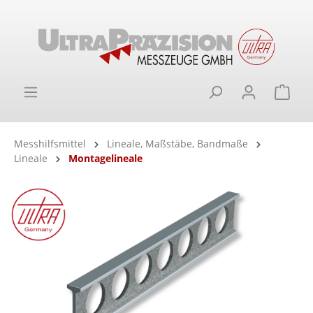
alt springen
Ware
Messhilfsmittel
Lineale, Maßstäbe, Bandmaße
Lineale
Montagelineale
Bildergalerie überspringen