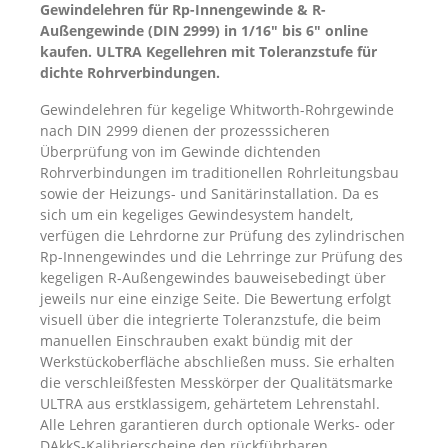
Gewindelehren für Rp-Innengewinde & R-
Außengewinde (DIN 2999) in 1/16" bis 6" online
kaufen. ULTRA Kegellehren mit Toleranzstufe für
dichte Rohrverbindungen.
Gewindelehren für kegelige Whitworth-Rohrgewinde
nach DIN 2999 dienen der prozesssicheren
Überprüfung von im Gewinde dichtenden
Rohrverbindungen im traditionellen Rohrleitungsbau
sowie der Heizungs- und Sanitärinstallation. Da es
sich um ein kegeliges Gewindesystem handelt,
verfügen die Lehrdorne zur Prüfung des zylindrischen
Rp-Innengewindes und die Lehrringe zur Prüfung des
kegeligen R-Außengewindes bauweisebedingt über
jeweils nur eine einzige Seite. Die Bewertung erfolgt
visuell über die integrierte Toleranzstufe, die beim
manuellen Einschrauben exakt bündig mit der
Werkstückoberfläche abschließen muss. Sie erhalten
die verschleißfesten Messkörper der Qualitätsmarke
ULTRA aus erstklassigem, gehärtetem Lehrenstahl.
Alle Lehren garantieren durch optionale Werks- oder
DAkkS-Kalibrierscheine den rückführbaren