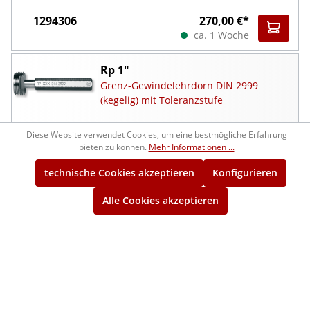
1294306
270,00 €*
ca. 1 Woche
Rp 1"
Grenz-Gewindelehrdorn DIN 2999
(kegelig) mit Toleranzstufe
1291307
471,00 €*
Diese Website verwendet Cookies, um eine bestmögliche Erfahrung
bieten zu können.
Mehr Informationen ...
ca. 1 Woche
technische Cookies akzeptieren
Konfigurieren
R 1"
Grenz-Gewindelehrring DIN 2999
Alle Cookies akzeptieren
(zylindrisch) mit Toleranzstufe