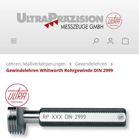
alt springen
Ware
Lehren, Maßverkörperungen
Gewindelehren
Gewindelehren Whitworth Rohrgewinde DIN 2999
Bildergalerie überspringen