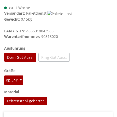
ca. 1 Woche
Versandart:
Paketdienst
Gewicht:
0,15kg
EAN / GTIN:
4066918043986
Warentarifnummer:
90318020
auswählen
Ausführung
Dorn Gut Auss.
Ring Gut Auss.
(Diese Option ist zurzeit nicht verfügbar.)
auswählen
Größe
Rp 3/4"
auswählen
Material
Lehrenstahl gehärtet