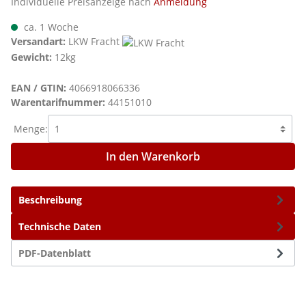
Individuelle Preisanzeige nach
Anmeldung
ca. 1 Woche
Versandart:
LKW Fracht
Gewicht:
12kg
EAN / GTIN:
4066918066336
Warentarifnummer:
44151010
Menge:
In den Warenkorb
Beschreibung
Technische Daten
PDF-Datenblatt