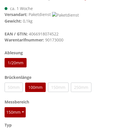
ca. 1 Woche
Versandart:
Paketdienst
Gewicht:
0,1kg
EAN / GTIN:
4066918074522
Warentarifnummer:
90173000
auswählen
Ablesung
1/20mm
auswählen
Brückenlänge
50mm
100mm
150mm
250mm
(Diese Option ist zurzeit nicht verfügbar.)
(Diese Option ist zurzeit nicht verfügbar.)
(Diese Option ist zurzeit nicht
auswählen
Messbereich
150mm
auswählen
Typ