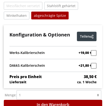
Messflächen versetzt
Stahlstift gehärtet
(Diese Option ist zurzeit nicht verfügbar.)
Winkelhaken
abgeschrägte Spitze
Konfiguration & Optionen
Teilen
Werks-Kalibrierschein
+19,00 €
DAkkS-Kalibrierschein
+21,80 €
Preis pro Einheit
38,50 €
Lieferzeit
ca. 1 Woche
Menge:
In den Warenkorb