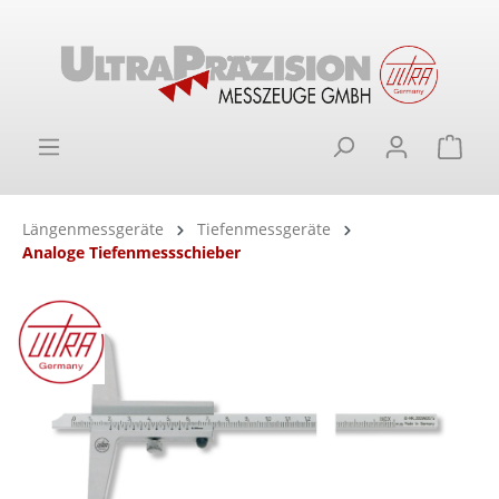
alt springen
Ware
Längenmessgeräte
Tiefenmessgeräte
Analoge Tiefenmessschieber
Bildergalerie überspringen