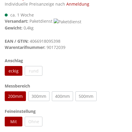
Individuelle Preisanzeige nach
Anmeldung
ca. 1 Woche
Versandart:
Paketdienst
Gewicht:
0,4kg
EAN / GTIN:
4066918095398
Warentarifnummer:
90172039
auswählen
Anschlag
eckig
rund
(Diese Option ist zurzeit nicht verfügbar.)
auswählen
Messbereich
200mm
300mm
400mm
500mm
auswählen
Feineinstellung
Mit
Ohne
(Diese Option ist zurzeit nicht verfügbar.)