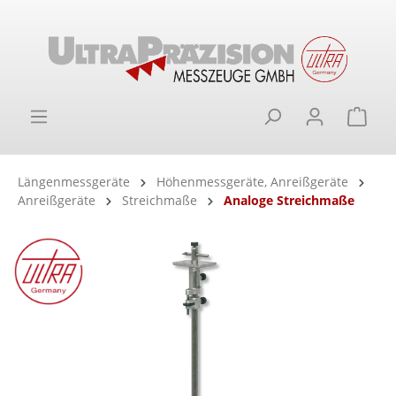
alt springen
Ware
Längenmessgeräte
Höhenmessgeräte, Anreißgeräte
Anreißgeräte
Streichmaße
Analoge Streichmaße
Bildergalerie überspringen