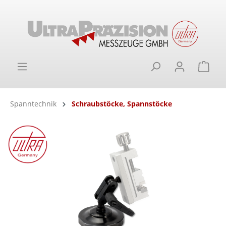
alt springen
Ware
Spanntechnik
Schraubstöcke, Spannstöcke
Bildergalerie überspringen