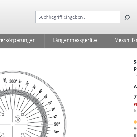
verkörperungen
Längenmessgeräte
Messhilfs
S
p
T
A
7
P
I
V
G