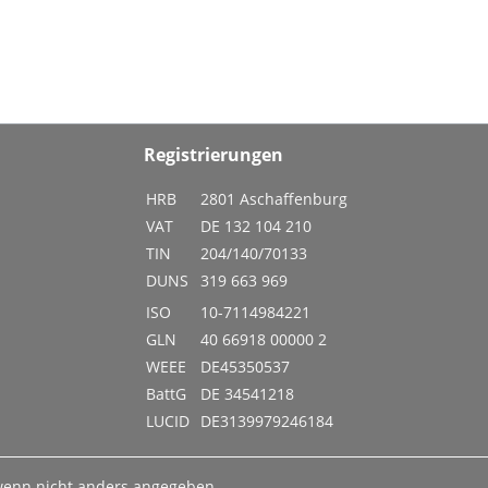
Registrierungen
HRB
2801 Aschaffenburg
VAT
DE 132 104 210
TIN
204/140/70133
DUNS
319 663 969
ISO
10-7114984221
GLN
40 66918 00000 2
WEEE
DE45350537
BattG
DE 34541218
LUCID
DE3139979246184
enn nicht anders angegeben.