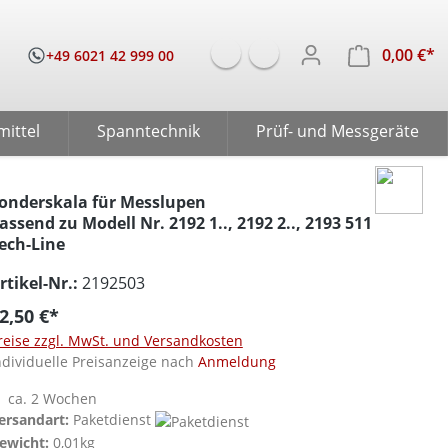
0,00 €*
W
+49 6021 42 999 00
mittel
Spanntechnik
Prüf- und Messgeräte
onderskala für Messlupen
assend zu Modell Nr. 2192 1.., 2192 2.., 2193 511
ech-Line
rtikel-Nr.:
2192503
2,50 €*
reise zzgl. MwSt. und Versandkosten
ndividuelle Preisanzeige nach
Anmeldung
ca. 2 Wochen
ersandart:
Paketdienst
ewicht:
0,01kg