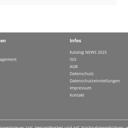
men
Infos
Katalog NEWS 2025
nagement
ISO
AGB
Datenschutz
Datenschutzeinstellungen
Impressum
Kontakt
ehrwertsteuer zzgl.
Versandkosten
und ggf. Nachnahmegebühren, w