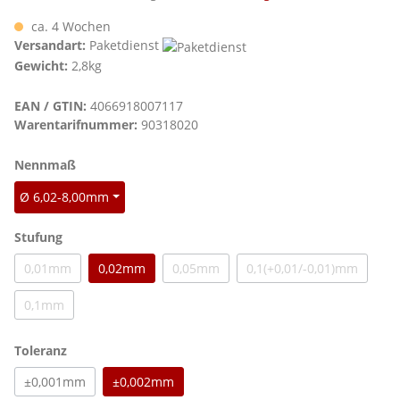
ca. 4 Wochen
Versandart:
Paketdienst
Gewicht:
2,8kg
EAN / GTIN:
4066918007117
Warentarifnummer:
90318020
auswählen
Nennmaß
Ø 6,02-8,00mm
auswählen
Stufung
0,01mm
0,02mm
0,05mm
0,1(+0,01/-0,01)mm
(Diese Option ist zurzeit nicht verfügbar.)
(Diese Option ist zurzeit nicht verfügbar.)
(Diese Option ist zu
0,1mm
(Diese Option ist zurzeit nicht verfügbar.)
auswählen
Toleranz
±0,001mm
±0,002mm