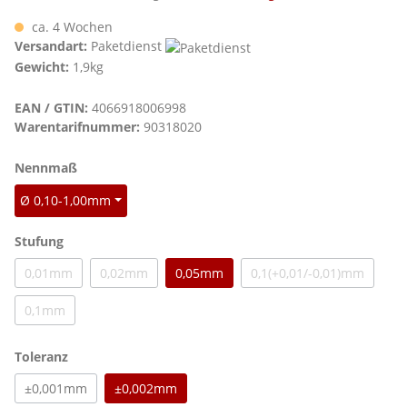
ca. 4 Wochen
Versandart:
Paketdienst
Gewicht:
1,9kg
EAN / GTIN:
4066918006998
Warentarifnummer:
90318020
auswählen
Nennmaß
Ø 0,10-1,00mm
auswählen
Stufung
0,01mm
0,02mm
0,05mm
0,1(+0,01/-0,01)mm
(Diese Option ist zurzeit nicht verfügbar.)
(Diese Option ist zurzeit nicht verfügbar.)
(Diese Option ist zu
0,1mm
(Diese Option ist zurzeit nicht verfügbar.)
auswählen
Toleranz
±0,001mm
±0,002mm