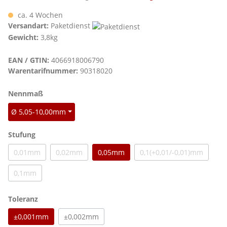
ca. 4 Wochen
Versandart:
Paketdienst
Gewicht:
3,8kg
EAN / GTIN:
4066918006790
Warentarifnummer:
90318020
auswählen
Nennmaß
Ø 5,05-10,00mm
auswählen
Stufung
0,01mm
0,02mm
0,05mm
0,1(+0,01/-0,01)mm
(Diese Option ist zurzeit nicht verfügbar.)
(Diese Option ist zurzeit nicht verfügbar.)
(Diese Option ist zu
0,1mm
(Diese Option ist zurzeit nicht verfügbar.)
auswählen
Toleranz
±0,001mm
±0,002mm