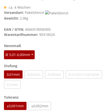
ca. 4 Wochen
Versandart:
Paketdienst
Gewicht:
2,9kg
EAN / GTIN:
4066918006905
Warentarifnummer:
90318020
auswählen
Nennmaß
Ø 5,01-6,00mm
auswählen
Stufung
0,01mm
0,02mm
0,05mm
0,1(+0,01/-0,01)mm
(Diese Option ist zurzeit nicht verfügbar.)
(Diese Option ist zurzeit nicht verfügbar.)
(Diese Option ist zu
0,1mm
(Diese Option ist zurzeit nicht verfügbar.)
auswählen
Toleranz
±0,001mm
±0,002mm