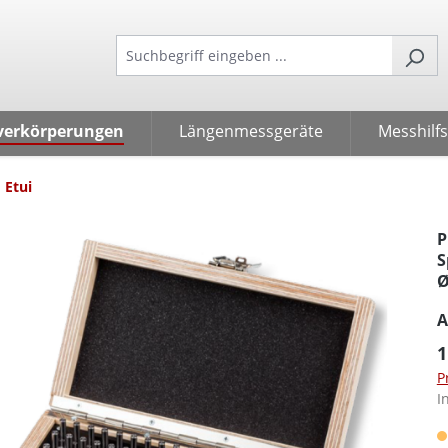
verkörperungen
Längenmessgeräte
Messhilfs
 Etui
P
S
Ø
A
1
P
I