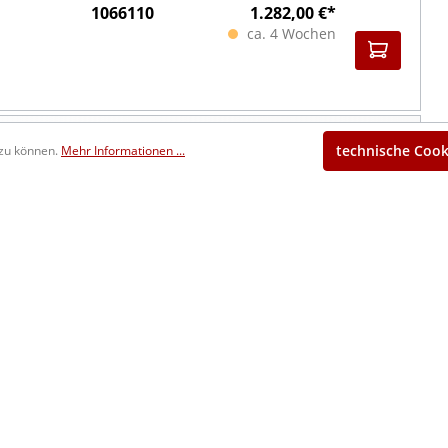
1066110
1.282,00 €*
ca. 4 Wochen
1066111
1.406,00 €*
technische Cook
 zu können.
Mehr Informationen ...
ca. 4 Wochen
1066112
1.790,00 €*
ca. 4 Wochen
1066113
1.991,00 €*
ca. 4 Wochen