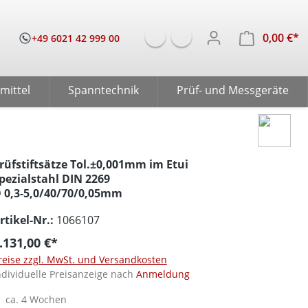
0,00 €*
W
+49 6021 42 999 00
mittel
Spanntechnik
Prüf- und Messgeräte
rüfstiftsätze Tol.±0,001mm im Etui
pezialstahl DIN 2269
 0,3-5,0/40/70/0,05mm
rtikel-Nr.:
1066107
.131,00 €*
reise zzgl. MwSt. und Versandkosten
ndividuelle Preisanzeige nach
Anmeldung
ca. 4 Wochen