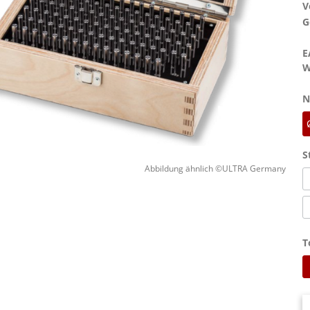
V
G
E
W
N
S
Abbildung ähnlich ©ULTRA Germany
T