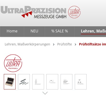
springen
Zur Hauptnavigation springen
Home
NEU
% SALE %
Lehren, Maß
Lehren, Maßverkörperungen
Prüfstifte
Prüfstiftsätze im
Bildergalerie überspringen