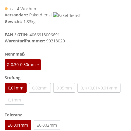
ca. 4 Wochen
Versandart:
Paketdienst
Gewicht:
1,83kg
EAN / GTIN:
4066918006691
Warentarifnummer:
90318020
auswählen
Nennmaß
Ø 0,30-0,50mm
auswählen
Stufung
0,01mm
0,02mm
0,05mm
0,1(+0,01/-0,01)mm
(Diese Option ist zurzeit nicht verfügbar.)
(Diese Option ist zurzeit nicht verfügbar.)
(Diese Option ist zu
0,1mm
(Diese Option ist zurzeit nicht verfügbar.)
auswählen
Toleranz
±0,001mm
±0,002mm