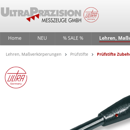
springen
Zur Hauptnavigation springen
Home
NEU
% SALE %
Lehren, Maß
Lehren, Maßverkörperungen
Prüfstifte
Prüfstifte Zubeh
Bildergalerie überspringen