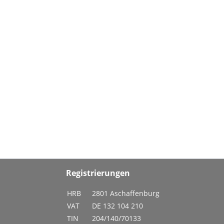
Registrierungen
HRB
2801 Aschaffenburg
VAT
DE 132 104 210
TIN
204/140/70133