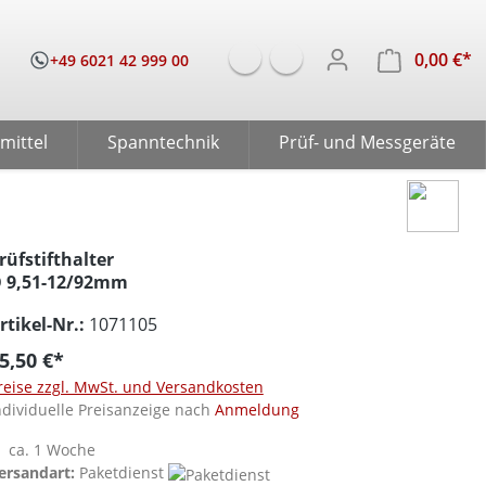
0,00 €*
W
+49 6021 42 999 00
mittel
Spanntechnik
Prüf- und Messgeräte
rüfstifthalter
 9,51-12/92mm
rtikel-Nr.:
1071105
5,50 €*
reise zzgl. MwSt. und Versandkosten
ndividuelle Preisanzeige nach
Anmeldung
ca. 1 Woche
ersandart:
Paketdienst