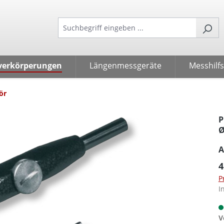
verkörperungen
Längenmessgeräte
Messhilfs
ör
P
Ø
A
4
P
I
V