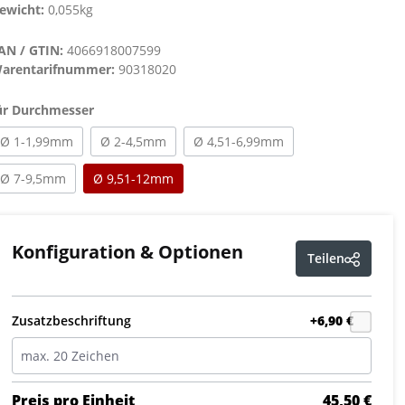
ewicht:
0,055kg
AN / GTIN:
4066918007599
arentarifnummer:
90318020
auswählen
ür Durchmesser
Ø 1-1,99mm
Ø 2-4,5mm
Ø 4,51-6,99mm
Ø 7-9,5mm
Ø 9,51-12mm
Konfiguration & Optionen
Teilen
Zusatzbeschriftung
+6,90 €
Preis pro Einheit
45,50 €