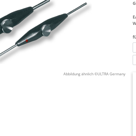
G
E
W
f
Abbildung ähnlich ©ULTRA Germany