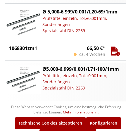
Ø 5,000-6,999/0,001/L20-69/1mm
Prüfstifte, einzeln, Tol.±0,001mm,
Sonderlängen
Spezialstahl DIN 2269
1068301zm1
66,50 €*
ca. 4 Wochen
Ø5,000-6,999/0,001/L71-100/1mm
Prüfstifte, einzeln, Tol.±0,001mm,
Sonderlängen
Spezialstahl DIN 2269
1068301zm2
99,50 €*
Diese Website verwendet Cookies, um eine bestmögliche Erfahrung
ca. 4 Wochen
bieten zu können.
Mehr Informationen ...
technische Cookies akzeptieren
Konfigurieren
Ø5,00-6,999/0,001L101-150/1mm