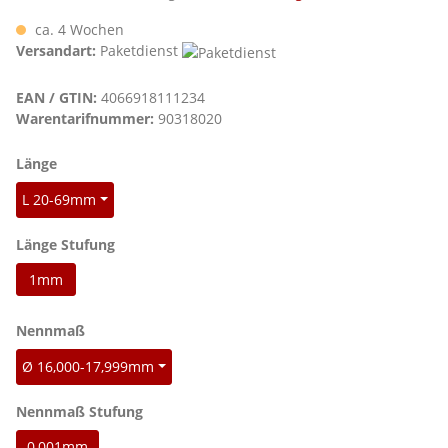
ca. 4 Wochen
Versandart:
Paketdienst
EAN / GTIN:
4066918111234
Warentarifnummer:
90318020
auswählen
Länge
L 20-69mm
auswählen
Länge Stufung
1mm
auswählen
Nennmaß
Ø 16,000-17,999mm
auswählen
Nennmaß Stufung
0,001mm