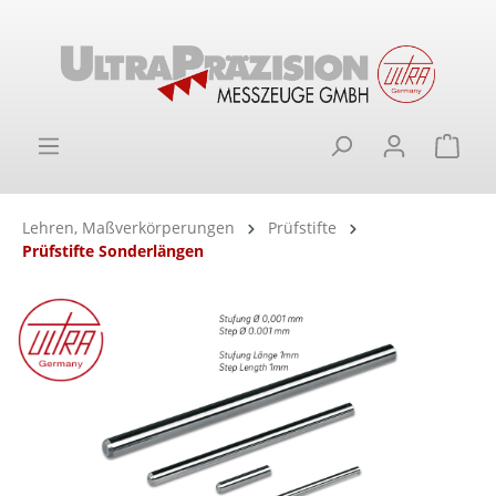
alt springen
Ware
Lehren, Maßverkörperungen
Prüfstifte
Prüfstifte Sonderlängen
Bildergalerie überspringen