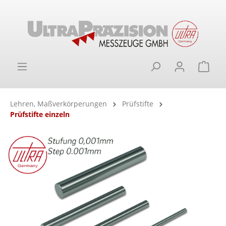
alt springen
Ware
Lehren, Maßverkörperungen
Prüfstifte
Prüfstifte einzeln
Bildergalerie überspringen