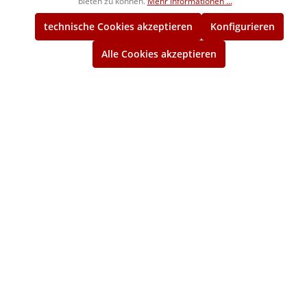
bieten zu können.
Mehr Informationen ...
Ø 22,000-23,999/0,001/70mm
technische Cookies akzeptieren
Konfigurieren
Prüfstifte, einzeln Tol.±0,001mm
Spezialstahl DIN 2269
Alle Cookies akzeptieren
1068903zm
324,00 €*
ca. 4 Wochen
Ø 24,000-24,999/0,001/70mm
Prüfstifte, einzeln Tol.±0,001mm
Spezialstahl DIN 2269
1068904zm
341,00 €*
ca. 4 Wochen
Ø 25,000-26,999/0,001/70mm
Prüfstifte, einzeln Tol.±0,001mm
Spezialstahl DIN 2269