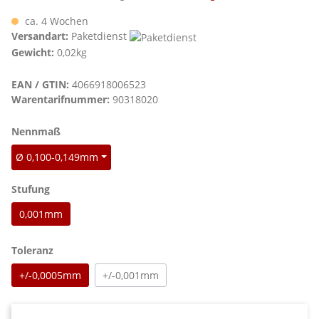
ca. 4 Wochen
Versandart:
Paketdienst
Gewicht:
0,02kg
EAN / GTIN:
4066918006523
Warentarifnummer:
90318020
auswählen
Nennmaß
Ø 0,100-0,149mm
auswählen
Stufung
0,001mm
auswählen
Toleranz
+/-0,0005mm
+/-0,001mm