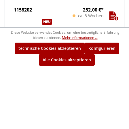
1158202
252,00 €*
ca. 8 Wochen
NEU
Diese Website verwendet Cookies, um eine bestmögliche Erfahrung
Ø 60,001 - 70,000mm
bieten zu können.
Mehr Informationen ...
Prüflehren DIN 2253 für
technische Cookies akzeptieren
Konfigurieren
Grenzrachenlehren
bis > Ø 40mm - Ø100mm vollzylindrische
Alle Cookies akzeptieren
Messscheiben
1158203
289,00 €*
ca. 8 Wochen
NEU
Ø 70,001 - 80,000mm
Prüflehren DIN 2253 für
Grenzrachenlehren