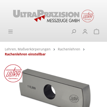
alt springen
Ware
Lehren, Maßverkörperungen
Rachenlehren
Rachenlehren einstellbar
Bildergalerie überspringen