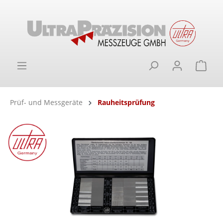
alt springen
Ware
Prüf- und Messgeräte
Rauheitsprüfung
Bildergalerie überspringen