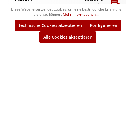
ca. 7 Wochen
Diese Website verwendet Cookies, um eine bestmögliche Erfahrung
bieten zu können.
Mehr Informationen ...
technische Cookies akzeptieren
Konfigurieren
Service-Hotline
Alle Cookies akzeptieren
Unternehmen
Infos
Registrierungen
* Alle Preise exkl. gesetzl. Mehrwertsteuer zzgl.
Versandkosten
und ggf. Nachnahmegebühren, wenn nicht
anders angegeben.