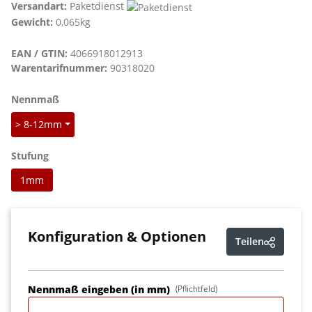
Versandart:
Paketdienst
Gewicht:
0,065kg
EAN / GTIN:
4066918012913
Warentarifnummer:
90318020
auswählen
Nennmaß
> 8-12mm
auswählen
Stufung
1mm
Konfiguration & Optionen
Teilen
Nennmaß eingeben (in mm)
(Pflichtfeld)