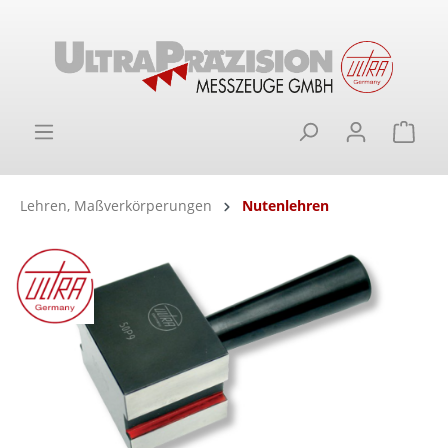
alt springen
Ware
Lehren, Maßverkörperungen
Nutenlehren
Bildergalerie überspringen