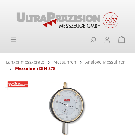
alt springen
Ware
Längenmessgeräte
Messuhren
Analoge Messuhren
Messuhren DIN 878
Bildergalerie überspringen