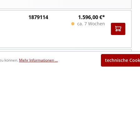
1879114
1.596,00 €*
ca. 7 Wochen
1879115
1.997,00 €*
technische Cook
 zu können.
Mehr Informationen ...
ca. 7 Wochen
1879116
1.382,00 €*
ca. 7 Wochen
1879117
1.678,00 €*
ca. 7 Wochen