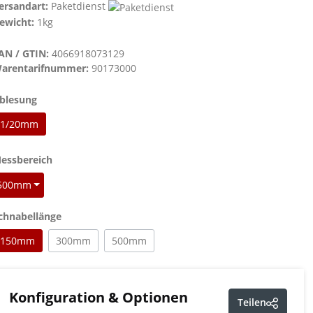
ersandart:
Paketdienst
ewicht:
1kg
AN / GTIN:
4066918073129
arentarifnummer:
90173000
auswählen
blesung
1/20mm
auswählen
essbereich
500mm
auswählen
chnabellänge
150mm
300mm
500mm
Konfiguration & Optionen
Teilen