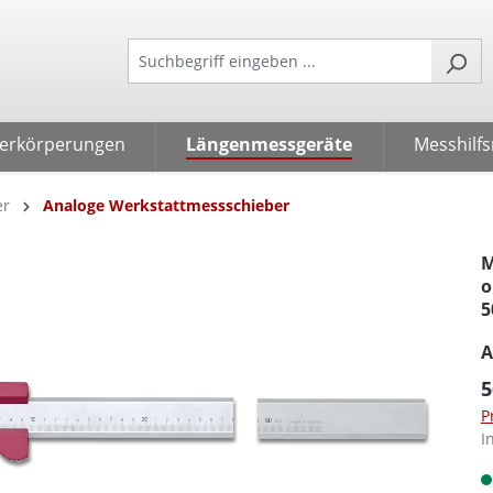
verkörperungen
Längenmessgeräte
Messhilfs
er
Analoge Werkstattmessschieber
M
o
5
A
5
P
I