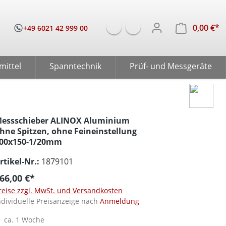
0,00 €*
W
+49 6021 42 999 00
mittel
Spanntechnik
Prüf- und Messgeräte
essschieber ALINOX Aluminium
hne Spitzen, ohne Feineinstellung
00x150-1/20mm
rtikel-Nr.:
1879101
66,00 €*
reise zzgl. MwSt. und Versandkosten
ndividuelle Preisanzeige nach
Anmeldung
ca. 1 Woche