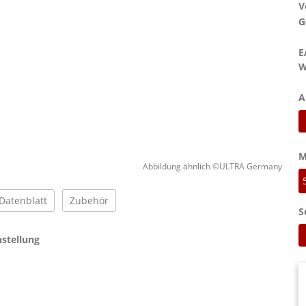
V
G
E
W
A
M
Abbildung ähnlich ©ULTRA Germany
Datenblatt
Zubehör
S
stellung