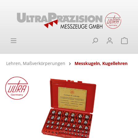
alt springen
Ware
Lehren, Maßverkörperungen
Messkugeln, Kugellehren
Bildergalerie überspringen