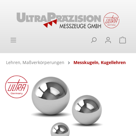
alt springen
Ware
Lehren, Maßverkörperungen
Messkugeln, Kugellehren
Bildergalerie überspringen