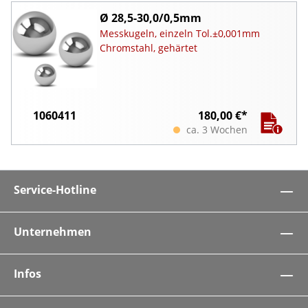
Ø 28,5-30,0/0,5mm
Messkugeln, einzeln Tol.±0,001mm
Chromstahl, gehärtet
1060411
180,00 €*
ca. 3 Wochen
Service-Hotline
Unternehmen
Infos