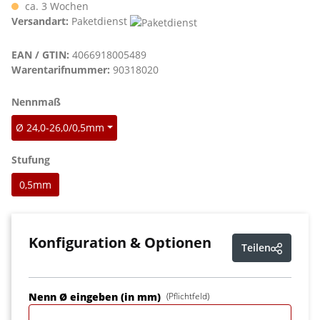
ca. 3 Wochen
Versandart:
Paketdienst
EAN / GTIN:
4066918005489
Warentarifnummer:
90318020
auswählen
Nennmaß
Ø 24,0-26,0/0,5mm
auswählen
Stufung
0,5mm
Konfiguration & Optionen
Teilen
Nenn Ø eingeben (in mm)
(Pflichtfeld)