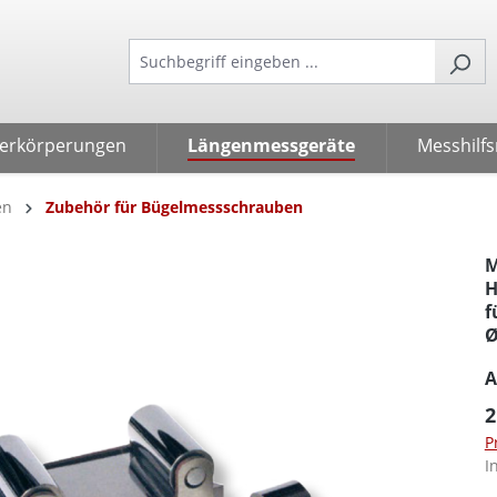
verkörperungen
Längenmessgeräte
Messhilfs
en
Zubehör für Bügelmessschrauben
M
H
f
Ø
A
2
P
I