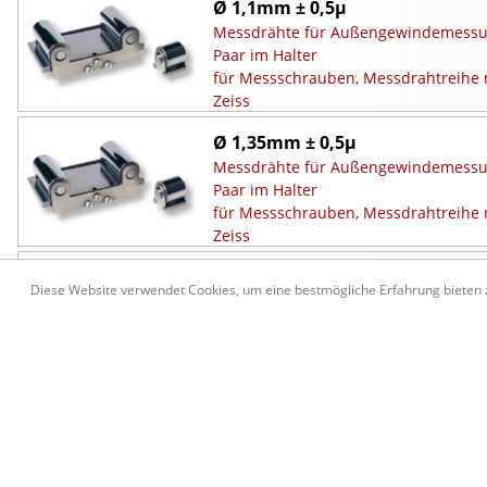
Ø 1,1mm ± 0,5µ
Messdrähte für Außengewindemessu
Paar im Halter
für Messschrauben, Messdrahtreihe 
Zeiss
Ø 1,35mm ± 0,5µ
Messdrähte für Außengewindemessu
Paar im Halter
für Messschrauben, Messdrahtreihe 
Zeiss
Ø 1,65mm ± 0,5µ
Diese Website verwendet Cookies, um eine bestmögliche Erfahrung bieten
Messdrähte für Außengewindemessu
Paar im Halter
für Messschrauben, Messdrahtreihe 
Zeiss
Ø 2,05mm ± 0,5µ
Messdrähte für Außengewindemessu
Paar im Halter
für Messschrauben, Messdrahtreihe 