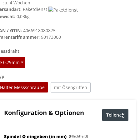
ca. 4 Wochen
ersandart:
Paketdienst
ewicht:
0,03kg
AN / GTIN:
4066918080875
arentarifnummer:
90173000
auswählen
essdraht
Ø 0,29mm
auswählen
yp
Halter Messschraube
mit Ösengriffen
Konfiguration & Optionen
Teilen
Spindel Ø eingeben (in mm)
(Pflichtfeld)