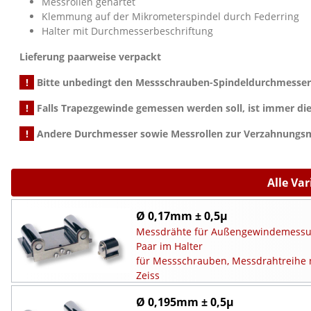
Messrollen gehärtet
Klemmung auf der Mikrometerspindel durch Federring
Halter mit Durchmesserbeschriftung
Lieferung paarweise verpackt
!
Bitte unbedingt den Messschrauben-Spindeldurchmesser a
!
Falls Trapezgewinde gemessen werden soll, ist immer di
!
Andere Durchmesser sowie Messrollen zur Verzahnungsm
Alle Va
Ø 0,17mm ± 0,5µ
Messdrähte für Außengewindemessu
Paar im Halter
für Messschrauben, Messdrahtreihe 
Zeiss
Ø 0,195mm ± 0,5µ