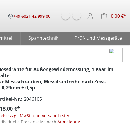
0,00 €*
W
+49 6021 42 999 00
mittel
Spanntechnik
Prüf- und Messgeräte
essdrähte für Außengewindemessung, 1 Paar im
alter
ür Messschrauben, Messdrahtreihe nach Zeiss
 0,29mm ± 0,5µ
rtikel-Nr.:
2046105
18,00 €*
reise zzgl. MwSt. und Versandkosten
ndividuelle Preisanzeige nach
Anmeldung