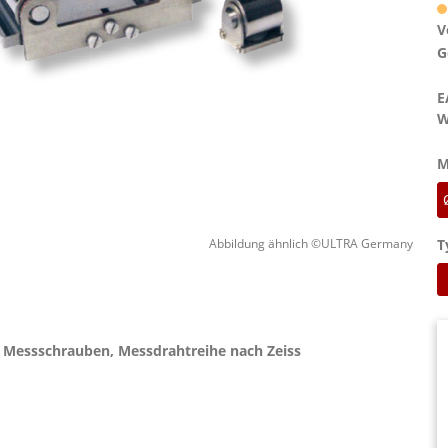
V
G
E
W
M
T
Abbildung ähnlich ©ULTRA Germany
 Messschrauben, Messdrahtreihe nach Zeiss