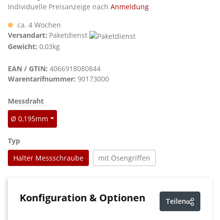
Individuelle Preisanzeige nach
Anmeldung
ca. 4 Wochen
Versandart:
Paketdienst
Gewicht:
0,03kg
EAN / GTIN:
4066918080844
Warentarifnummer:
90173000
auswählen
Messdraht
Ø 0,195mm
auswählen
Typ
Halter Messschraube
mit Ösengriffen
Konfiguration & Optionen
Teilen