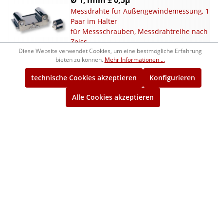
Messdrähte für Außengewindemessung, 1
Paar im Halter
für Messschrauben, Messdrahtreihe nach
Zeiss
Diese Website verwendet Cookies, um eine bestmögliche Erfahrung
bieten zu können.
Mehr Informationen ...
2046113
218,00 €*
ca. 4 Wochen
technische Cookies akzeptieren
Konfigurieren
Alle Cookies akzeptieren
Ø 1,35mm ± 0,5µ
Messdrähte für Außengewindemessung, 1
Paar im Halter
für Messschrauben, Messdrahtreihe nach
Zeiss
2046114
218,00 €*
ca. 4 Wochen
Ø 1,65mm ± 0,5µ
Messdrähte für Außengewindemessung, 1