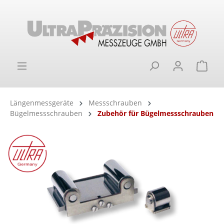
alt springen
Ware
Längenmessgeräte
Messschrauben
Bügelmessschrauben
Zubehör für Bügelmessschrauben
Bildergalerie überspringen