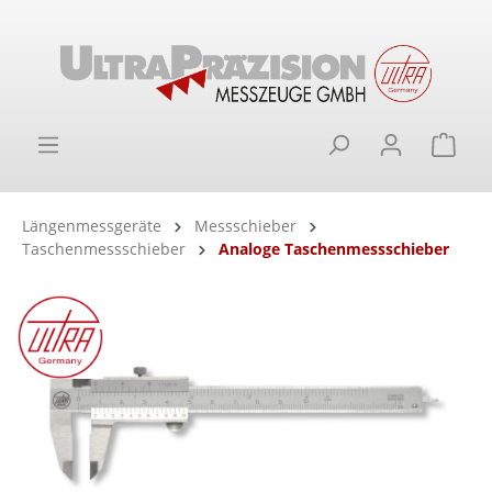
alt springen
Ware
Längenmessgeräte
Messschieber
Taschenmessschieber
Analoge Taschenmessschieber
Bildergalerie überspringen