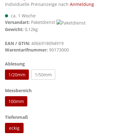
Individuelle Preisanzeige nach
Anmeldung
ca. 1 Woche
Versandart:
Paketdienst
Gewicht:
0,12kg
EAN / GTIN:
4066918094919
Warentarifnummer:
90173000
auswählen
Ablesung
1/20mm
1/50mm
auswählen
Messbereich
100mm
auswählen
Tiefenmaß
eckig