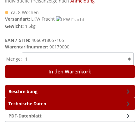
Individuelle Preisanzeige nach
Anmeldung
ca. 8 Wochen
Versandart:
LKW Fracht
Gewicht:
1,5kg
EAN / GTIN:
4066918057105
Warentarifnummer:
90179000
Menge:
In den Warenkorb
Beschreibung
Technische Daten
PDF-Datenblatt