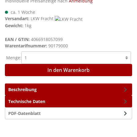
Individuelle Preisanzeige nach
Anmeldung
ca. 1 Woche
Versandart:
LKW Fracht
Gewicht:
1kg
EAN / GTIN:
4066918057099
Warentarifnummer:
90179000
Menge:
In den Warenkorb
Beschreibung
Technische Daten
PDF-Datenblatt