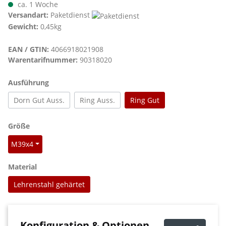
ca. 1 Woche
Versandart:
Paketdienst
Gewicht:
0,45kg
EAN / GTIN:
4066918021908
Warentarifnummer:
90318020
auswählen
Ausführung
Dorn Gut Auss.
Ring Auss.
Ring Gut
auswählen
Größe
M39x4
auswählen
Material
Lehrenstahl gehärtet
Konfiguration & Optionen