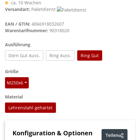
ca. 10 Wochen
Versandart:
Paketdienst
EAN / GTIN:
4066918032607
Warentarifnummer:
90318020
auswählen
Ausführung
Dorn Gut Auss.
Ring Auss.
Ring Gut
auswählen
Größe
M250x6
auswählen
Material
Lehrenstahl gehärtet
Konfiguration & Optionen
Teilen