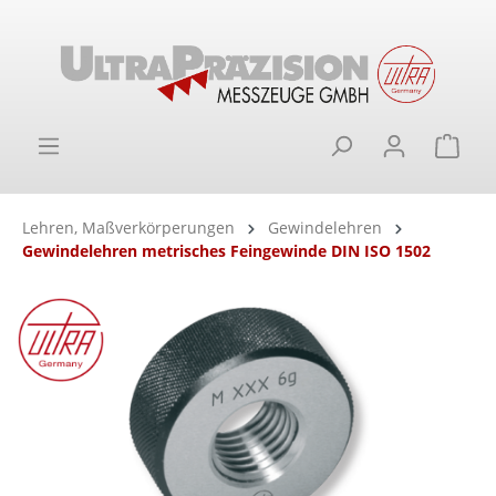
alt springen
Ware
Lehren, Maßverkörperungen
Gewindelehren
Gewindelehren metrisches Feingewinde DIN ISO 1502
Bildergalerie überspringen