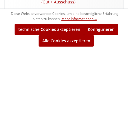
(Gut + Ausschuss)
Diese Website verwendet Cookies, um eine bestmögliche Erfahrung
1210531
611,00 €*
bieten zu können.
Mehr Informationen ...
ca. 1 Woche
technische Cookies akzeptieren
Konfigurieren
M85x6
Alle Cookies akzeptieren
Gut-Gewindelehrring 6g
1214531
538,00 €*
ca. 1 Woche
M85x6
Ausschuss-Gewindelehrring 6g