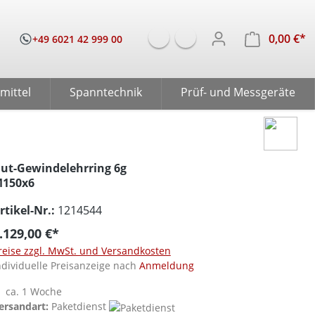
0,00 €*
W
+49 6021 42 999 00
mittel
Spanntechnik
Prüf- und Messgeräte
ut-Gewindelehrring 6g
150x6
rtikel-Nr.:
1214544
.129,00 €*
reise zzgl. MwSt. und Versandkosten
ndividuelle Preisanzeige nach
Anmeldung
ca. 1 Woche
ersandart:
Paketdienst