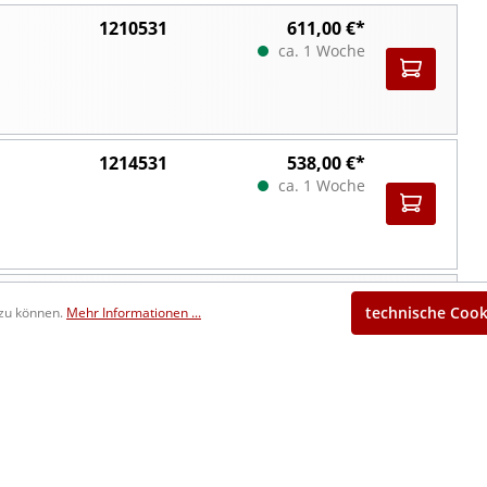
1210531
611,00 €*
ca. 1 Woche
1214531
538,00 €*
ca. 1 Woche
1215531
538,00 €*
technische Cook
 zu können.
Mehr Informationen ...
ca. 1 Woche
1210532
646,00 €*
ca. 1 Woche