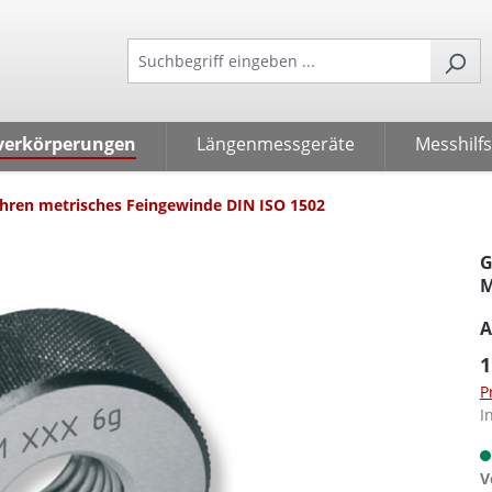
verkörperungen
Längenmessgeräte
Messhilfs
hren metrisches Feingewinde DIN ISO 1502
G
M
A
1
P
I
V