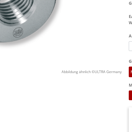
G
E
W
A
G
Abbildung ähnlich ©ULTRA Germany
M