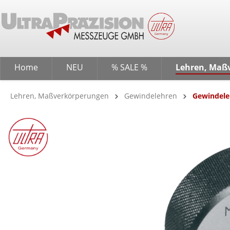
springen
Zur Hauptnavigation springen
Home
NEU
% SALE %
Lehren, Maß
Lehren, Maßverkörperungen
Gewindelehren
Gewindele
Bildergalerie überspringen