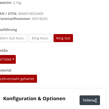
ewicht:
2,1kg
AN / GTIN:
4066918032409
arentarifnummer:
90318020
auswählen
usführung
Dorn Gut Auss.
Ring Auss.
Ring Gut
auswählen
röße
M150x6
auswählen
aterial
Lehrenstahl gehärtet
Konfiguration & Optionen
Teilen