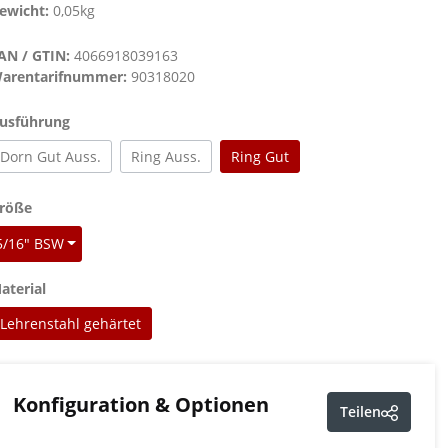
ewicht:
0,05kg
AN / GTIN:
4066918039163
arentarifnummer:
90318020
auswählen
usführung
Dorn Gut Auss.
Ring Auss.
Ring Gut
auswählen
röße
5/16" BSW
auswählen
aterial
Lehrenstahl gehärtet
Konfiguration & Optionen
Teilen