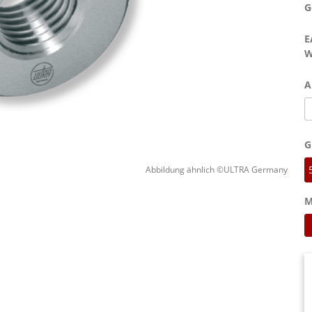
G
E
W
A
G
Abbildung ähnlich ©ULTRA Germany
M