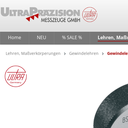
springen
Zur Hauptnavigation springen
Home
NEU
% SALE %
Lehren, Maß
Lehren, Maßverkörperungen
Gewindelehren
Gewindeleh
Bildergalerie überspringen