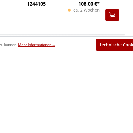
1244105
108,00 €*
ca. 2 Wochen
1245105
114,00 €*
technische Cook
 zu können.
Mehr Informationen ...
ca. 2 Wochen
1240106
108,00 €*
ca. 2 Wochen
1244106
114,00 €*
ca. 2 Wochen