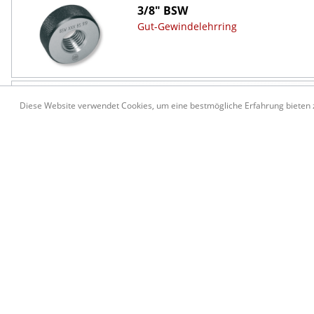
3/8" BSW
Gut-Gewindelehrring
3/8" BSW
Diese Website verwendet Cookies, um eine bestmögliche Erfahrung bieten
Ausschuss-Gewindelehrring
7/16" BSW
Grenz-Gewindelehrdorn
(Gut + Ausschuss)
7/16" BSW
Gut-Gewindelehrring