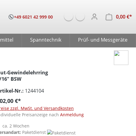
0,00 €*
W
+49 6021 42 999 00
mittel
Spanntechnik
Prüf- und Messgeräte
ut-Gewindelehrring
/16" BSW
rtikel-Nr.:
1244104
02,00 €*
reise zzgl. MwSt. und Versandkosten
ndividuelle Preisanzeige nach
Anmeldung
ca. 2 Wochen
ersandart:
Paketdienst