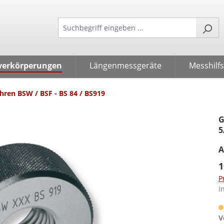
verkörperungen
Längenmessgeräte
Messhilfs
ren BSW / BSF - BS 84 / BS919
G
5
A
1
P
I
V