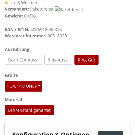
ca. 8 Wochen
Versandart:
Paketdienst
Gewicht:
0,45kg
EAN / GTIN:
4066918042316
Warentarifnummer:
90318020
auswählen
Ausführung
Dorn Gut Auss.
Ring Auss.
Ring Gut
auswählen
Größe
1 3/8"-18 UNEF
auswählen
Material
Lehrenstahl gehärtet
Konfiguration & Optionen