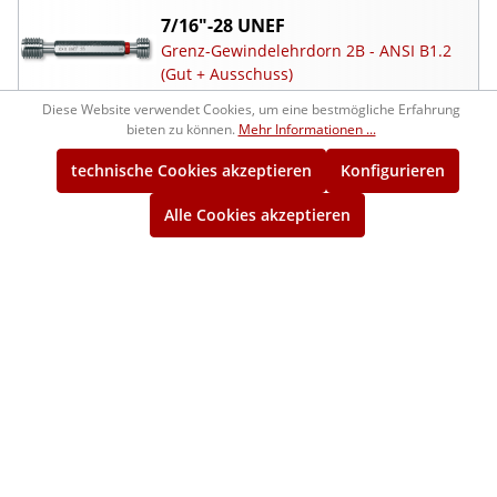
7/16"-28 UNEF
Grenz-Gewindelehrdorn 2B - ANSI B1.2
(Gut + Ausschuss)
Diese Website verwendet Cookies, um eine bestmögliche Erfahrung
1260305
112,00 €*
bieten zu können.
Mehr Informationen ...
ca. 2 Wochen
technische Cookies akzeptieren
Konfigurieren
7/16"-28 UNEF
Alle Cookies akzeptieren
Gut-Gewindelehrring 2A - BS 919
1264305
108,00 €*
ca. 2 Wochen
7/16"-28 UNEF
Ausschuss-Gewindelehrring 2A - BS 919