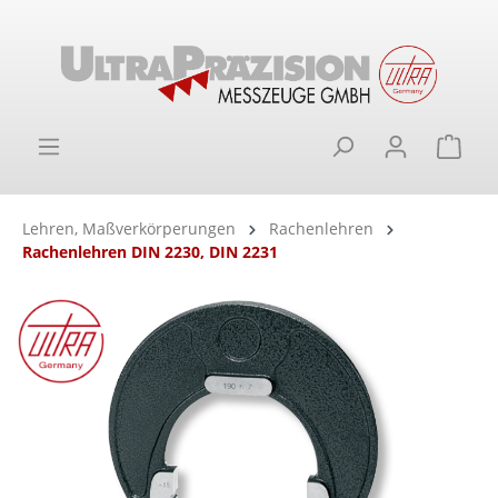
alt springen
Ware
Lehren, Maßverkörperungen
Rachenlehren
Rachenlehren DIN 2230, DIN 2231
Bildergalerie überspringen