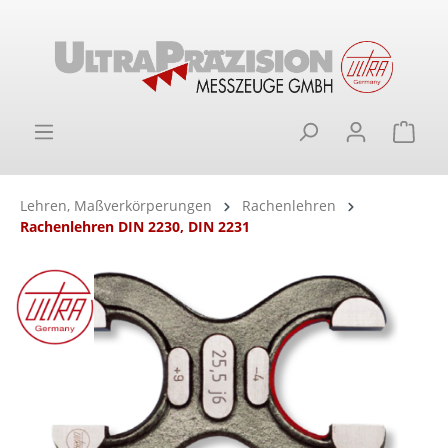
alt springen
Ware
Lehren, Maßverkörperungen
Rachenlehren
Rachenlehren DIN 2230, DIN 2231
Bildergalerie überspringen