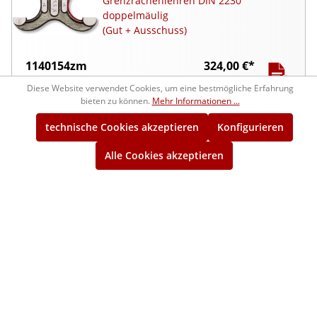
Grenzrachenlehren DIN 2230
doppelmäulig
(Gut + Ausschuss)
1140154zm
324,00 €*
ca. 7 Wochen
Diese Website verwendet Cookies, um eine bestmögliche Erfahrung
bieten zu können.
Mehr Informationen ...
49,001-56,000/0,001mm
technische Cookies akzeptieren
Konfigurieren
Grenzrachenlehren DIN 2230
doppelmäulig
Alle Cookies akzeptieren
(Gut + Ausschuss)
1140157zm
352,00 €*
ca. 7 Wochen
56,001-63,000/0,001mm
Grenzrachenlehren DIN 2230
doppelmäulig
(Gut + Ausschuss)