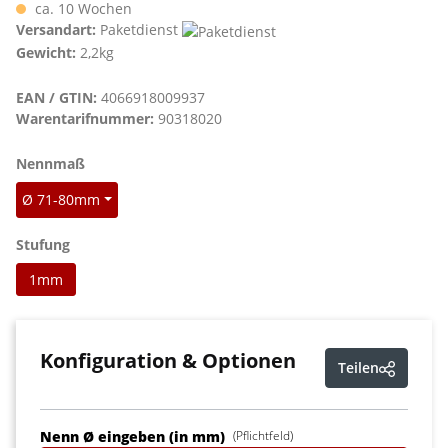
ca. 10 Wochen
Versandart:
Paketdienst
Gewicht:
2,2kg
EAN / GTIN:
4066918009937
Warentarifnummer:
90318020
auswählen
Nennmaß
Ø 71-80mm
auswählen
Stufung
1mm
Konfiguration & Optionen
Teilen
Nenn Ø eingeben (in mm)
(Pflichtfeld)