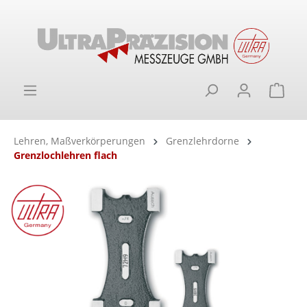
alt springen
Ware
Lehren, Maßverkörperungen
Grenzlehrdorne
Grenzlochlehren flach
Bildergalerie überspringen