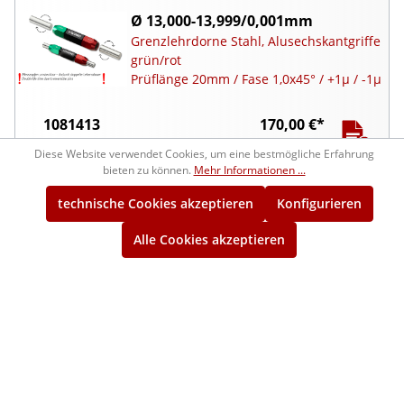
Ø 13,000-13,999/0,001mm
Grenzlehrdorne Stahl, Alusechskantgriffe
grün/rot
Prüflänge 20mm / Fase 1,0x45° / +1µ / -1µ
1081413
170,00 €*
ca. 4 Wochen
Diese Website verwendet Cookies, um eine bestmögliche Erfahrung
bieten zu können.
Mehr Informationen ...
Ø 14,000-14,999/0,001mm
technische Cookies akzeptieren
Konfigurieren
Grenzlehrdorne Stahl, Alusechskantgriffe
grün/rot
Alle Cookies akzeptieren
Prüflänge 20mm / Fase 1,0x45° / +1µ / -1µ
1081414
184,00 €*
ca. 4 Wochen
Ø 15,000-15,999/0,001mm
Grenzlehrdorne Stahl, Alusechskantgriffe
grün/rot