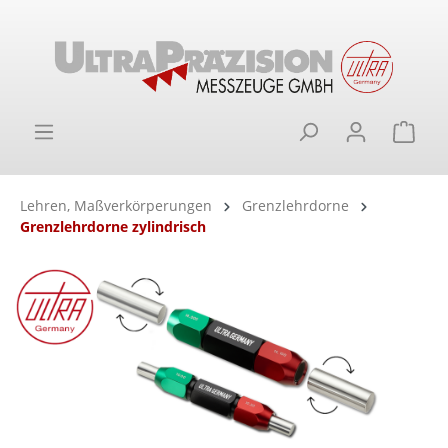
alt springen
Ware
Lehren, Maßverkörperungen
Grenzlehrdorne
Grenzlehrdorne zylindrisch
Bildergalerie überspringen