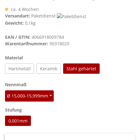
ca. 4 Wochen
Versandart:
Paketdienst
Gewicht:
0,1kg
EAN / GTIN:
4066918009784
Warentarifnummer:
90318020
auswählen
Material
Hartmetall
Keramik
Stahl gehärtet
auswählen
Nennmaß
Ø 15,000-15,999mm
auswählen
Stufung
0,001mm