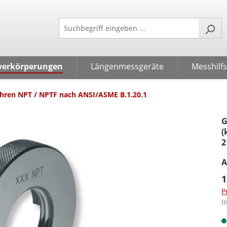
verkörperungen
Längenmessgeräte
Messhilfs
hren NPT / NPTF nach ANSI/ASME B.1.20.1
G
(
2
A
1
P
I