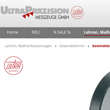
springen
Zur Hauptnavigation springen
Home
NEU
% SALE %
Lehren, Maß
Lehren, Maßverkörperungen
Gewindelehren
Gewindele
Bildergalerie überspringen