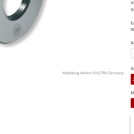
V
G
E
W
A
G
Abbildung ähnlich ©ULTRA Germany
M