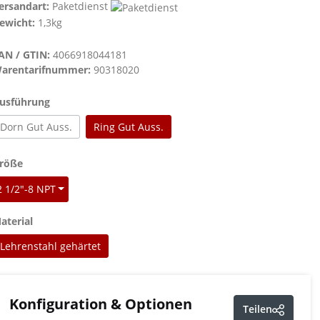
ersandart:
Paketdienst
ewicht:
1,3kg
AN / GTIN:
4066918044181
arentarifnummer:
90318020
auswählen
usführung
Dorn Gut Auss.
Ring Gut Auss.
auswählen
röße
2 1/2"-8 NPT
auswählen
aterial
Lehrenstahl gehärtet
Konfiguration & Optionen
Teilen