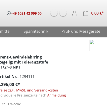
0,00 €*
W
+49 6021 42 999 00
mittel
Spanntechnik
Prüf- und Messgeräte
renz-Gewindelehrring
kegelig) mit Toleranzstufe
 1/2"-8 NPT
rtikel-Nr.:
1294111
.296,00 €*
reise zzgl. MwSt. und Versandkosten
ndividuelle Preisanzeige nach
Anmeldung
ca. 1 Woche