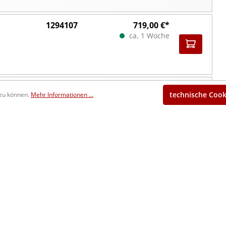
1294107
719,00 €*
ca. 1 Woche
1291108
518,00 €*
technische Cook
 zu können.
Mehr Informationen ...
ca. 1 Woche
1294108
842,00 €*
ca. 1 Woche
1291109
583,00 €*
ca. 1 Woche