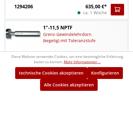
1294206
635,00 €*
ca. 1 Woche
1"-11,5 NPTF
Grenz-Gewindelehrdorn
(kegelig) mit Toleranzstufe
1291207
461,00 €*
Diese Website verwendet Cookies, um eine bestmögliche Erfahrung
ca. 1 Woche
bieten zu können.
Mehr Informationen ...
technische Cookies akzeptieren
Konfigurieren
1"-11,5 NPTF
Grenz-Gewindelehrring
Alle Cookies akzeptieren
(kegelig) mit Toleranzstufe
1294207
719,00 €*