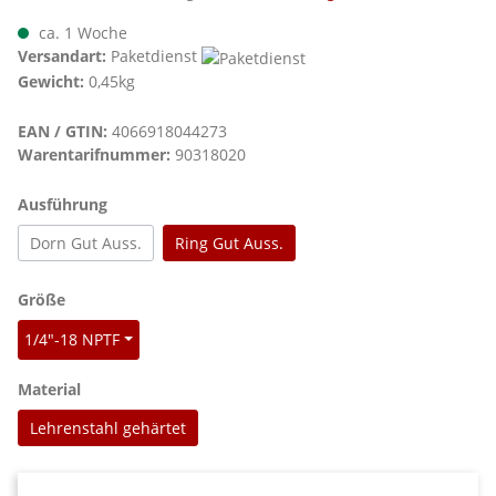
ca. 1 Woche
Versandart:
Paketdienst
Gewicht:
0,45kg
EAN / GTIN:
4066918044273
Warentarifnummer:
90318020
auswählen
Ausführung
Dorn Gut Auss.
Ring Gut Auss.
auswählen
Größe
1/4"-18 NPTF
auswählen
Material
Lehrenstahl gehärtet