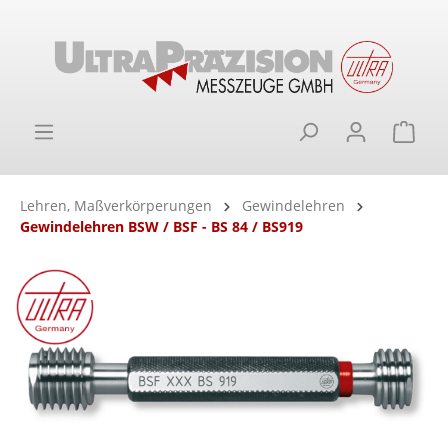
alt springen
Ware
Lehren, Maßverkörperungen
Gewindelehren
Gewindelehren BSW / BSF - BS 84 / BS919
Bildergalerie überspringen