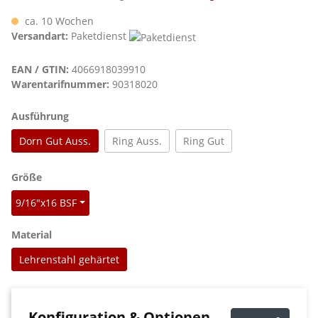
ca. 10 Wochen
Versandart:
Paketdienst
EAN / GTIN:
4066918039910
Warentarifnummer:
90318020
auswählen
Ausführung
Dorn Gut Auss.
Ring Auss.
Ring Gut
auswählen
Größe
9/16"x16 BSF
auswählen
Material
Lehrenstahl gehärtet
Konfiguration & Optionen