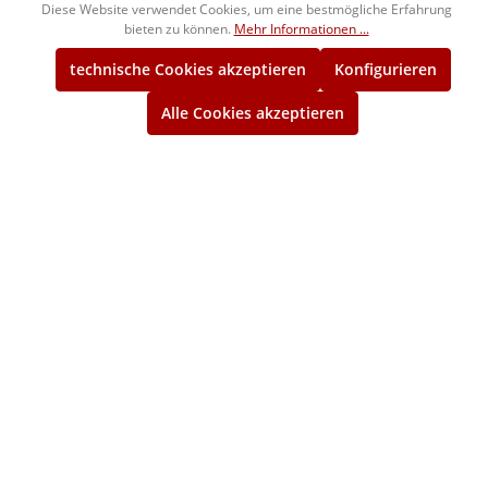
Diese Website verwendet Cookies, um eine bestmögliche Erfahrung
1250105
104,00 €*
bieten zu können.
Mehr Informationen ...
ca. 10 Wochen
technische Cookies akzeptieren
Konfigurieren
5/16"x22 BSF
Alle Cookies akzeptieren
Gut-Gewindelehrring
1254105
96,00 €*
ca. 10 Wochen
5/16"x22 BSF
Ausschuss-Gewindelehrring