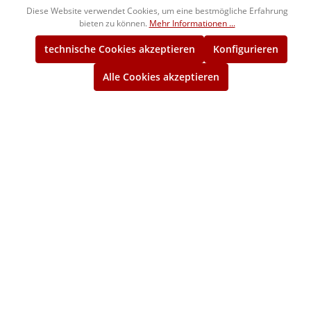
Diese Website verwendet Cookies, um eine bestmögliche Erfahrung
1240105
104,00 €*
bieten zu können.
Mehr Informationen ...
ca. 2 Wochen
technische Cookies akzeptieren
Konfigurieren
3/8" BSW
Alle Cookies akzeptieren
Gut-Gewindelehrring
1244105
108,00 €*
ca. 2 Wochen
3/8" BSW
Ausschuss-Gewindelehrring