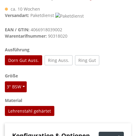
ca. 10 Wochen
Versandart:
Paketdienst
EAN / GTIN:
4066918039002
Warentarifnummer:
90318020
auswählen
Ausführung
Dorn Gut Auss.
Ring Auss.
Ring Gut
auswählen
Größe
3" BSW
auswählen
Material
Lehrenstahl gehärtet
Konfiguration & Optionen