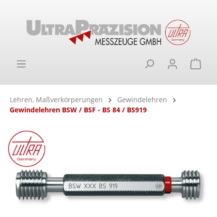
alt springen
Ware
Lehren, Maßverkörperungen
Gewindelehren
Gewindelehren BSW / BSF - BS 84 / BS919
Bildergalerie überspringen