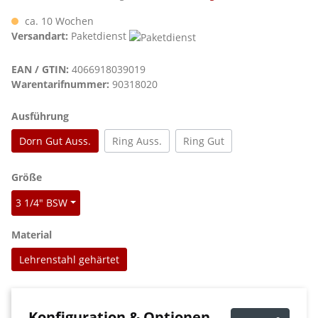
ca. 10 Wochen
Versandart:
Paketdienst
EAN / GTIN:
4066918039019
Warentarifnummer:
90318020
auswählen
Ausführung
Dorn Gut Auss.
Ring Auss.
Ring Gut
auswählen
Größe
3 1/4" BSW
auswählen
Material
Lehrenstahl gehärtet
Konfiguration & Optionen