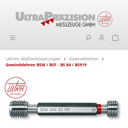
alt springen
Ware
Lehren, Maßverkörperungen
Gewindelehren
Gewindelehren BSW / BSF - BS 84 / BS919
Bildergalerie überspringen