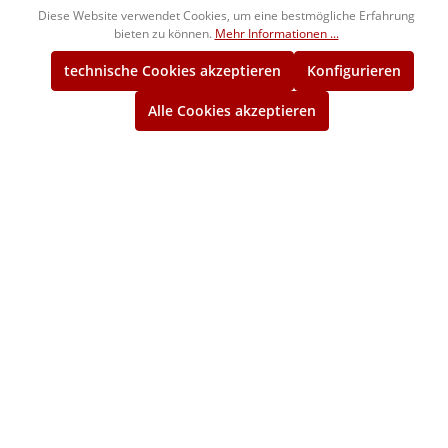
Diese Website verwendet Cookies, um eine bestmögliche Erfahrung
1240105
104,00 €*
bieten zu können.
Mehr Informationen ...
ca. 2 Wochen
technische Cookies akzeptieren
Konfigurieren
3/8" BSW
Alle Cookies akzeptieren
Gut-Gewindelehrring
1244105
108,00 €*
ca. 2 Wochen
3/8" BSW
Ausschuss-Gewindelehrring